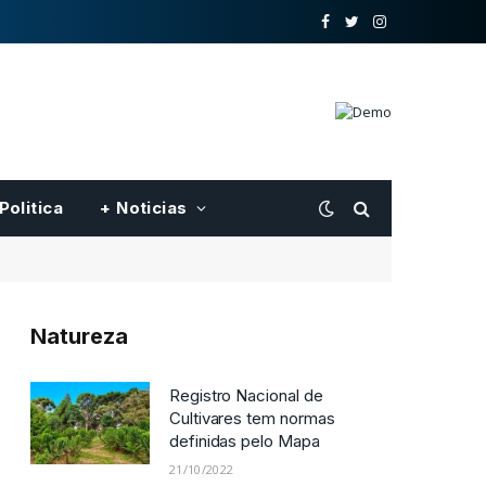
o
Twitter
Instagram
Facebook
Politica
+ Noticias
Natureza
Nova oferta pblica de hastes
de clones de seringueira para
o Centro-Oeste feita pela
Embrapa