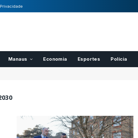
 Privacidade
Manaus
Economia
Esportes
Polícia
2030
para pases
Registro Nacional de
r
Cultivares tem normas
cais do
definidas pelo Mapa
21/10/2022