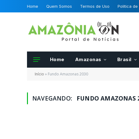
Home
Quem Somos
Termos de Uso
Politica de
Home
Amazonas
Brasil
Início
»
Fundo Amazonas 2030
NAVEGANDO:
FUNDO AMAZONAS 
Frutas e hortalias 
da OCDE podero se
certificadas por fis
Mapa