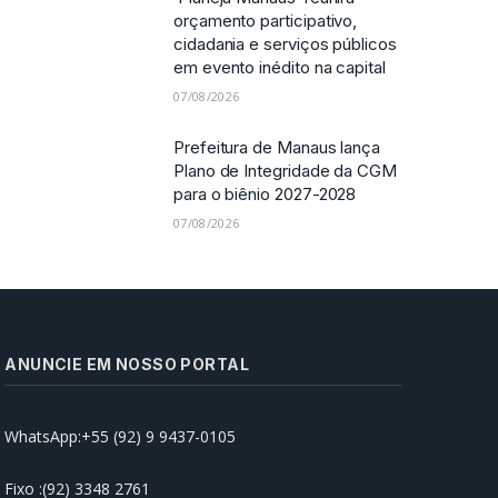
‘Planeja Manaus’ reunirá
orçamento participativo,
cidadania e serviços públicos
em evento inédito na capital
07/08/2026
Prefeitura de Manaus lança
Plano de Integridade da CGM
para o biênio 2027-2028
07/08/2026
ANUNCIE EM NOSSO PORTAL
WhatsApp:+55 (92) 9 9437-0105
Prefeitura de Manaus realiza
abertura da ‘Semana Nacional