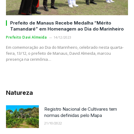
Prefeito de Manaus Recebe Medalha “Mérito
Tamandaré” em Homenagem ao Dia do Marinheiro
Prefeito Davi Almeida
14/12/2023
Em comemoração ao Dia do Marinheiro, celebrado nesta quarta-
feira, 13/12, o prefeito de Manaus, David Almeida, marcou
presença na cerimônia…
Natureza
vares tem
Nova oferta pblica de hastes
a
de seringueira para o Centro
pela Embrapa
21/10/2022