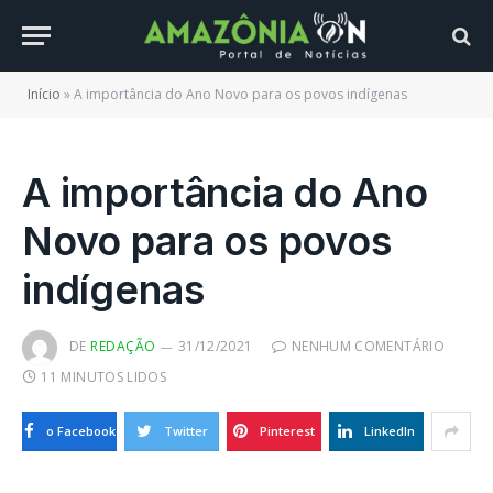
Início
»
A importância do Ano Novo para os povos indígenas
A importância do Ano
Novo para os povos
indígenas
DE
REDAÇÃO
31/12/2021
NENHUM COMENTÁRIO
11 MINUTOS LIDOS
o Facebook
Twitter
Pinterest
LinkedIn