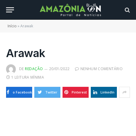
Início
»
Arawak
Arawak
DE
REDAÇÃO
20/01/2022
NENHUM COMENTÁRIO
1 LEITURA MÍNIMA
o Facebook
Twitter
Pinterest
LinkedIn