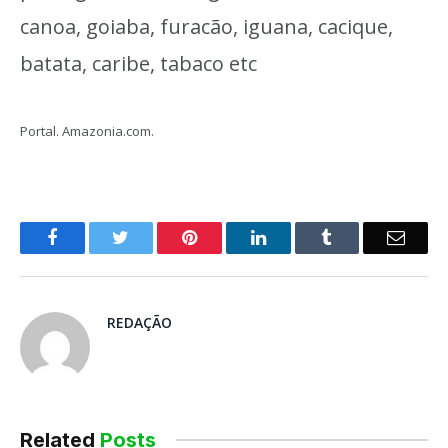
canoa, goiaba, furacão, iguana, cacique,
batata, caribe, tabaco etc
Portal. Amazonia.com.
o
Twitter
Pinterest
LinkedIn
Tumblr
E-
Facebook
mail
REDAÇÃO
Related
Posts