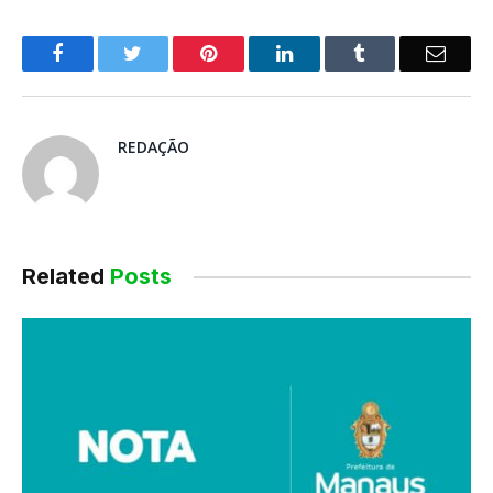
o
Twitter
Pinterest
LinkedIn
Tumblr
E-
Facebook
mail
REDAÇÃO
Related
Posts