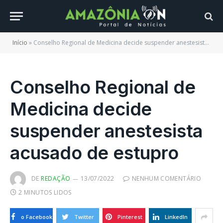
Início
»
Conselho Regional de Medicina decide suspender anestesista acusado de estupro
Conselho Regional de
Medicina decide
suspender anestesista
acusado de estupro
DE
REDAÇÃO
13/07/2022
NENHUM COMENTÁRIO
2 MINUTOS LIDOS
o Facebook
Twitter
Pinterest
LinkedIn