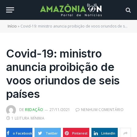
Início
»
Covid-19: ministro anuncia proibição de voos oriundos de seis países
Covid-19: ministro
anuncia proibição de
voos oriundos de seis
países
DE
REDAÇÃO
27/11/2021
NENHUM COMENTÁRIO
1 LEITURA MÍNIMA
o Facebook
Twitter
Pinterest
LinkedIn