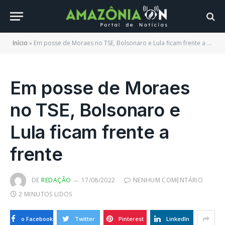
Início
»
Em posse de Moraes no TSE, Bolsonaro e Lula ficam frente a frente
Em posse de Moraes
no TSE, Bolsonaro e
Lula ficam frente a
frente
DE
REDAÇÃO
17/08/2022
NENHUM COMENTÁRIO
2 MINUTOS LIDOS
o Facebook
Twitter
Pinterest
LinkedIn