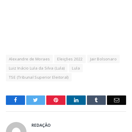
Alexandre de Moraes
Eleições 2022
Jair Bolsonaro
Luiz Inácio Lula da Silva (Lula)
Lula
TSE (Tribunal Superior Eleitoral)
o
Twitter
Pinterest
LinkedIn
Tumblr
E-
Facebook
mail
REDAÇÃO