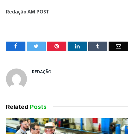
Redação AM POST
o
Twitter
Pinterest
LinkedIn
Tumblr
E-
Facebook
mail
REDAÇÃO
Related
Posts