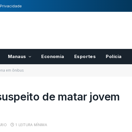
 Privacidade
Manaus
Economia
Esportes
Polícia
gena em ônibus
suspeito de matar jovem
para pases
Registro Nacional de
r
Cultivares tem normas
cais do
definidas pelo Mapa
RIO
1 LEITURA MÍNIMA
21/10/2022