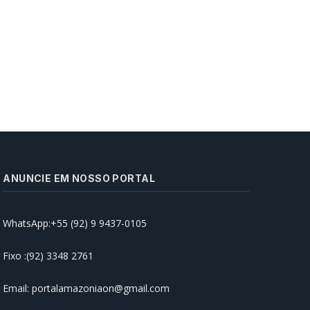
ANUNCIE EM NOSSO PORTAL
WhatsApp:+55 (92) 9 9437-0105
Prefeitura de Manaus realiza
abertura da ‘Semana Nacional
Antidrogas’ na rede municipal de
Fixo :(92) 3348 2761
ensino
15/06/2026
Email: portalamazoniaon@gmail.com