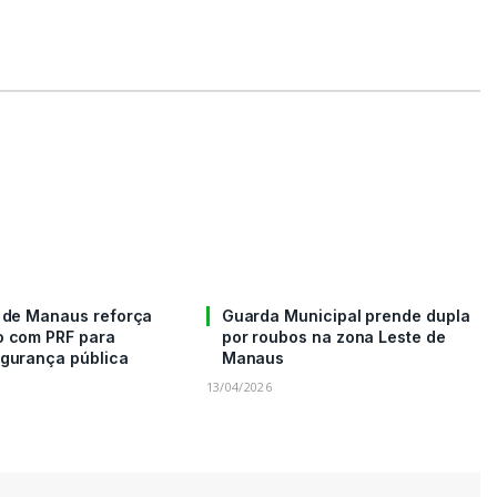
a de Manaus reforça
Guarda Municipal prende dupla
o com PRF para
por roubos na zona Leste de
egurança pública
Manaus
13/04/2026