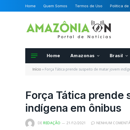
Home
Quem Somos
Termos de Uso
Politica de
Home
Amazonas
Brasil
Início
»
Força Tática prende suspeito de matar jovem indí
Força Tática prende 
indígena em ônibus
Frutas e hortalias 
da OCDE podero se
certificadas por fis
DE
REDAÇÃO
21/12/2021
NENHUM COMENTÁ
Mapa