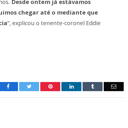
mos.
Desde ontem já estávamos
uimos chegar até o mediante que
cia
”, explicou o tenente-coronel Eddie
o
Twitter
Pinterest
LinkedIn
Tumblr
E-
Facebook
mail