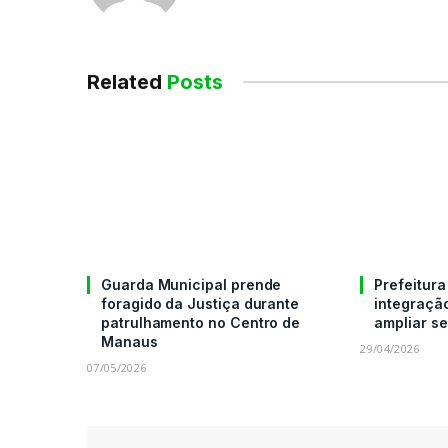
Related
Posts
Guarda Municipal prende
Prefeitur
foragido da Justiça durante
integraçã
patrulhamento no Centro de
ampliar s
Manaus
29/04/2026
07/05/2026