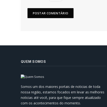
QUEM SOMOS
Prefeitura de Manaus Reforça
Infraestrutura para Enfrentar o
Somos um dos maiores portais de noticias de toda
Inverno Amazônico
nossa região, estamos focados em levar as melhores
07/05/2024
noticias até você, para que fique sempre atualizado
com os acontecimentos do momento.