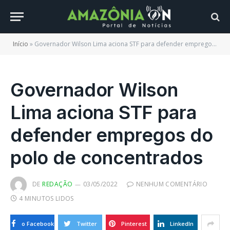
Início
»
Governador Wilson Lima aciona STF para defender empregos do polo de concentrados
Governador Wilson
Lima aciona STF para
defender empregos do
polo de concentrados
DE
REDAÇÃO
03/05/2022
NENHUM COMENTÁRIO
4 MINUTOS LIDOS
o Facebook
Twitter
Pinterest
LinkedIn