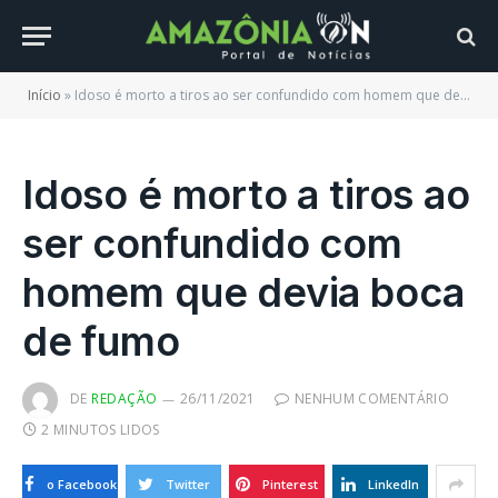
Início
»
Idoso é morto a tiros ao ser confundido com homem que devia boca de fumo
Idoso é morto a tiros ao
ser confundido com
homem que devia boca
de fumo
DE
REDAÇÃO
26/11/2021
NENHUM COMENTÁRIO
2 MINUTOS LIDOS
o Facebook
Twitter
Pinterest
LinkedIn