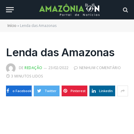
Início
»
Lenda das Amazonas
Lenda das Amazonas
DE
REDAÇÃO
23/02/2022
NENHUM COMENTÁRIO
3 MINUTOS LIDOS
o Facebook
Twitter
Pinterest
LinkedIn