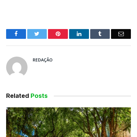
o
Twitter
Pinterest
LinkedIn
Tumblr
E-
Facebook
mail
REDAÇÃO
Related
Posts