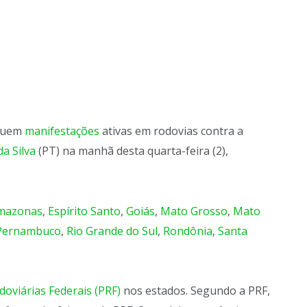
ssuem
manifestações
ativas em rodovias contra a
da Silva
(PT) na manhã desta quarta-feira (2),
mazonas
,
Espírito Santo
,
Goiás
,
Mato Grosso
,
Mato
Pernambuco
,
Rio Grande do Sul
,
Rondônia
,
Santa
odoviárias Federais (PRF)
nos estados. Segundo a PRF,