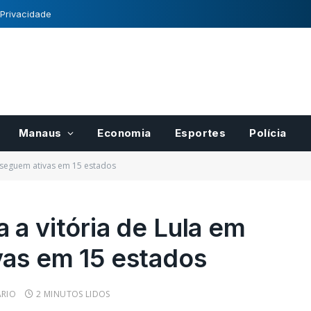
 Privacidade
Manaus
Economia
Esportes
Polícia
s seguem ativas em 15 estados
 a vitória de Lula em
vas em 15 estados
para pases
Registro Nacional de
r
Cultivares tem normas
cais do
definidas pelo Mapa
RIO
2 MINUTOS LIDOS
21/10/2022