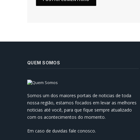
QUEM SOMOS
Prefeitura de Manaus Reforça
Infraestrutura para Enfrentar o
Somos um dos maiores portais de noticias de toda
Inverno Amazônico
nossa região, estamos focados em levar as melhores
07/05/2024
noticias até você, para que fique sempre atualizado
com os acontecimentos do momento.
Em caso de duvidas fale conosco.