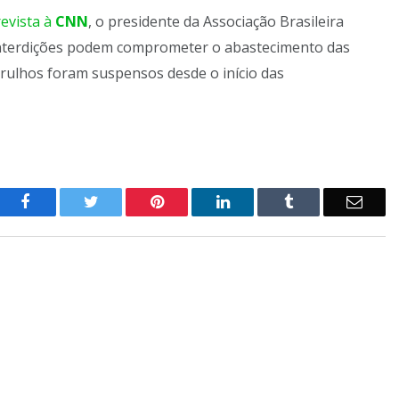
revista à
CNN
, o presidente da Associação Brasileira
interdições podem comprometer o abastecimento das
rulhos foram suspensos desde o início das
o
Twitter
Pinterest
LinkedIn
Tumblr
E-
Facebook
mail