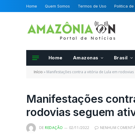
Home
Quem Somos
Termos de Uso
Politica de
Home
Amazonas
Brasil
Início
»
Manifestações contra a vitória de Lula em rodovia
Manifestações contra
rodovias seguem ati
Frutas e hortalias 
da OCDE podero se
certificadas por fis
DE
REDAÇÃO
02/11/2022
NENHUM COMENTÁ
Mapa