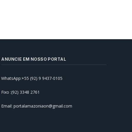
ANUNCIE EM NOSSO PORTAL
WhatsApp:+55 (92) 9 9437-0105
Prefeitura de Manaus realiza
abertura da ‘Semana Nacional
Antidrogas’ na rede municipal de
Fixo :(92) 3348 2761
ensino
15/06/2026
Email: portalamazoniaon@gmail.com