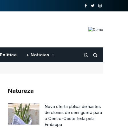
o
Twitter
Instagram
Facebook
Politica
+ Noticias
Natureza
Nova oferta pblica de hastes
de clones de seringueira para
o Centro-Oeste feita pela
Embrapa