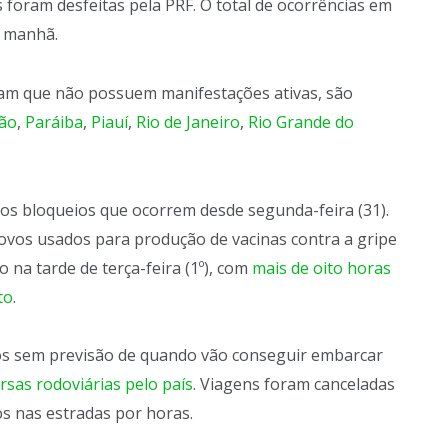
 foram desfeitas pela PRF. O total de ocorrências em
a manhã.
ram que não possuem manifestações ativas, são
ão
,
Paráiba
,
Piauí
,
Rio de Janeiro
,
Rio Grande do
os bloqueios que ocorrem desde segunda-feira (31).
ovos usados para produção de vacinas contra a gripe
 na tarde de terça-feira (1º), com
mais de oito horas
to
.
ros sem previsão de quando vão conseguir embarcar
rsas rodoviárias pelo país
. Viagens foram canceladas
os nas estradas por horas.