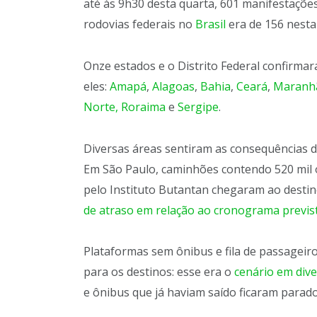
até às 9h30 desta quarta, 601 manifestações
rodovias federais no
Brasil
era de 156 nest
Onze estados e o Distrito Federal confirma
eles:
Amapá
,
Alagoas
,
Bahia
,
Ceará
,
Maranh
Norte,
Roraima
e
Sergipe
.
Diversas áreas sentiram as consequências d
Em São Paulo, caminhões contendo 520 mil 
pelo Instituto Butantan chegaram ao destino
de atraso em relação ao cronograma previs
Plataformas sem ônibus e fila de passagei
para os destinos: esse era o
cenário em dive
e ônibus que já haviam saído ficaram parad