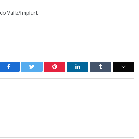
do Valle/Implurb
o
Twitter
Pinterest
LinkedIn
Tumblr
E-
Facebook
mail