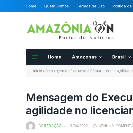
Home
Quem Somos
Termos de Uso
Politica de
Home
Amazonas
Brasil
Início
»
Mensagem do Executivo à Câmara requer agilidade 
Mensagem do Execut
agilidade no licenci
Frutas e hortalias 
da OCDE podero se
certificadas por fis
DE
REDAÇÃO
13/04/2022
NENHUM COMENTÁ
Mapa