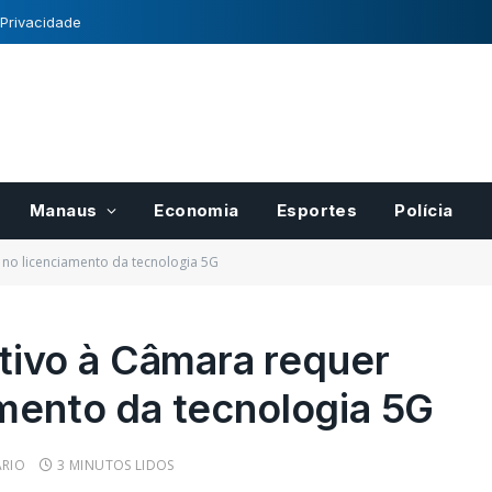
 Privacidade
Manaus
Economia
Esportes
Polícia
no licenciamento da tecnologia 5G
ivo à Câmara requer
amento da tecnologia 5G
para pases
Registro Nacional de
r
Cultivares tem normas
cais do
definidas pelo Mapa
RIO
3 MINUTOS LIDOS
21/10/2022