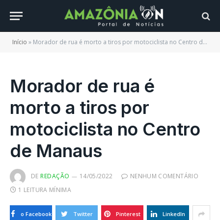
Início
»
Morador de rua é morto a tiros por motociclista no Centro de Manaus
Morador de rua é
morto a tiros por
motociclista no Centro
de Manaus
DE
REDAÇÃO
14/05/2022
NENHUM COMENTÁRIO
1 LEITURA MÍNIMA
o Facebook
Twitter
Pinterest
LinkedIn