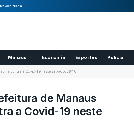
 Privacidade
Manaus
Economia
Esportes
Polícia
acina contra a Covid-19 neste sábado, 29/10
efeitura de Manaus
tra a Covid-19 neste
para pases
Registro Nacional de
r
Cultivares tem normas
cais do
definidas pelo Mapa
21/10/2022