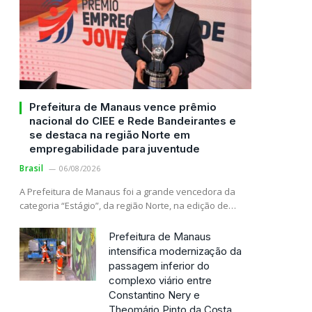
Prefeitura de Manaus vence prêmio
nacional do CIEE e Rede Bandeirantes e
se destaca na região Norte em
empregabilidade para juventude
Brasil
06/08/2026
A Prefeitura de Manaus foi a grande vencedora da
categoria “Estágio”, da região Norte, na edição de…
Prefeitura de Manaus
intensifica modernização da
passagem inferior do
complexo viário entre
Constantino Nery e
Theomário Pinto da Costa