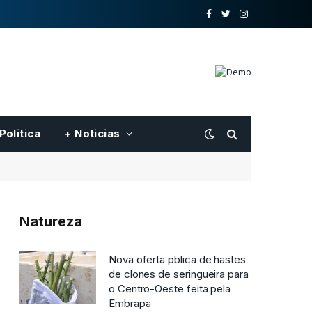
o
Twitter
Instagram
Facebook
Politica
+ Noticias
Natureza
Nova oferta pblica de hastes
de clones de seringueira para
o Centro-Oeste feita pela
Embrapa