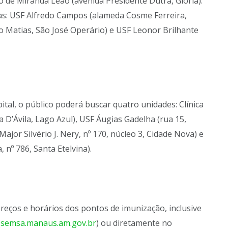
 de Miranda Leão (avenida Presidente Dutra, Glória).
as: USF Alfredo Campos (alameda Cosme Ferreira,
 Matias, São José Operário) e USF Leonor Brilhante
tal, o público poderá buscar quatro unidades: Clínica
 D’Ávila, Lago Azul), USF Áugias Gadelha (rua 15,
ajor Silvério J. Nery, nº 170, núcleo 3, Cidade Nova) e
nº 786, Santa Etelvina).
eços e horários dos pontos de imunização, inclusive
(
semsa.manaus.am.gov.br
) ou diretamente no