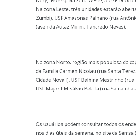
Nery, Flores). Na zona Oeste, a USF Deodato
Na zona Leste, três unidades estarão abert
Zumbi), USF Amazonas Palhano (rua Antônio
(avenida Autaz Mirim, Tancredo Neves).
Na zona Norte, região mais populosa da capi
da Família Carmen Nicolau (rua Santa Tereza
Cidade Nova I), USF Balbina Mestrinho (rua M
USF Major PM Sálvio Belota (rua Samambaia, 
Os usuários podem consultar todos os ender
nos dias úteis da semana, no site da Semsa 