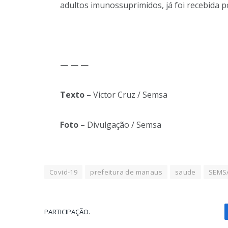
adultos imunossuprimidos, já foi recebida p
— — —
Texto –
Victor Cruz / Semsa
Foto –
Divulgação / Semsa
Covid-19
prefeitura de manaus
saude
SEMS
PARTICIPAÇÃO.