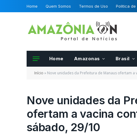
Home
Quem Somos
Termos de Uso
Politica de
Home
Amazonas
Brasil
Início
»
Nove unidades da Prefeitura de Manaus ofertam a v
Nove unidades da Pr
ofertam a vacina con
Frutas e hortalias 
da OCDE podero se
sábado, 29/10
certificadas por fis
Mapa