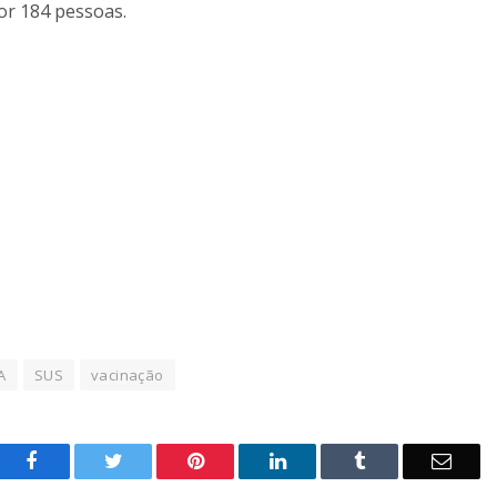
or 184 pessoas.
A
SUS
vacinação
o
Twitter
Pinterest
LinkedIn
Tumblr
E-
Facebook
mail