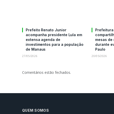
Prefeito Renato Junior
Prefeitur
acompanha presidente Lula em
compartil
extensa agenda de
mesas de 
investimentos para a população
durante e
de Manaus
Paulo
27/05/2026
20/05/2026
Comentários estão fechados.
QUEM SOMOS