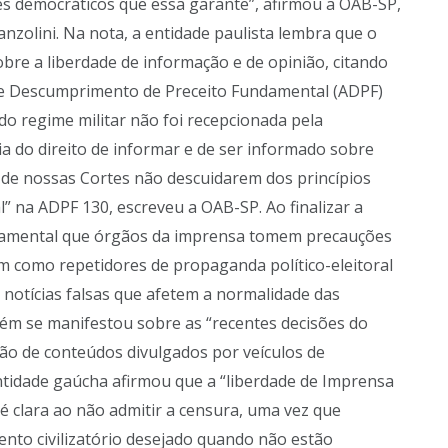
res democráticos que essa garante”, afirmou a OAB-SP,
anzolini. Na nota, a entidade paulista lembra que o
obre a liberdade de informação e de opinião, citando
e Descumprimento de Preceito Fundamental (ADPF)
do regime militar não foi recepcionada pela
ia do direito de informar e de ser informado sobre
a de nossas Cortes não descuidarem dos princípios
 na ADPF 130, escreveu a OAB-SP. Ao finalizar a
undamental que órgãos da imprensa tomem precauções
m como repetidores de propaganda político-eleitoral
notícias falsas que afetem a normalidade das
mbém se manifestou sobre as “recentes decisões do
ão de conteúdos divulgados por veículos de
ntidade gaúcha afirmou que a “liberdade de Imprensa
l é clara ao não admitir a censura, uma vez que
nto civilizatório desejado quando não estão