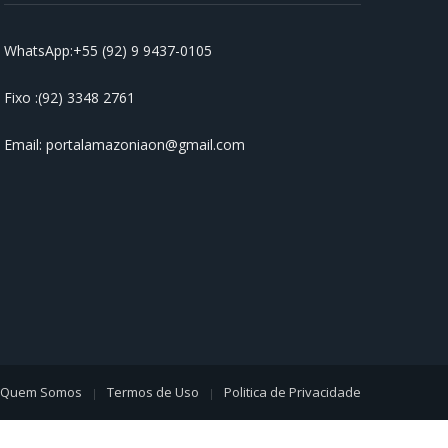
WhatsApp:+55 (92) 9 9437-0105
Prefeitura de Manaus realiza
abertura da ‘Semana Nacional
Antidrogas’ na rede municipal de
Fixo :(92) 3348 2761
ensino
15/06/2026
Email: portalamazoniaon@gmail.com
Quem Somos
Termos de Uso
Politica de Privacidade