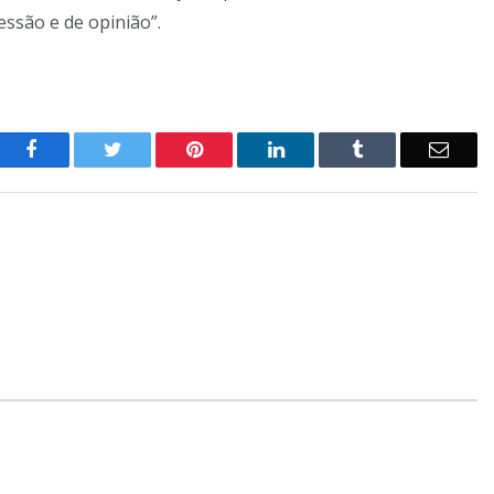
essão e de opinião”.
o
Twitter
Pinterest
LinkedIn
Tumblr
E-
Facebook
mail