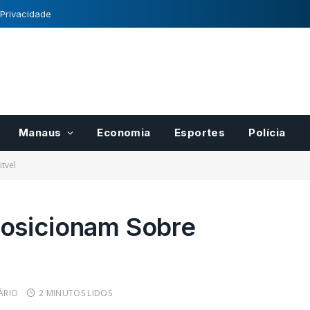
 Privacidade
Manaus
Economia
Esportes
Polícia
tvel
osicionam Sobre
para pases
Registro Nacional de
r
Cultivares tem normas
cais do
definidas pelo Mapa
ÁRIO
2 MINUTOS LIDOS
21/10/2022