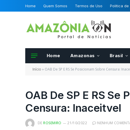
Home
Quem Somos
Termos de Uso
Politica de
Home
Amazonas
Brasil
Início
»
OAB De SP E RS Se Posicionam Sobre Censura: Inacei
OAB De SP E RS Se P
Censura: Inaceitvel
Frutas e hortalias 
da OCDE podero se
certificadas por fis
DE
ROSEMIRO
21/10/2022
NENHUM COMENT
Mapa