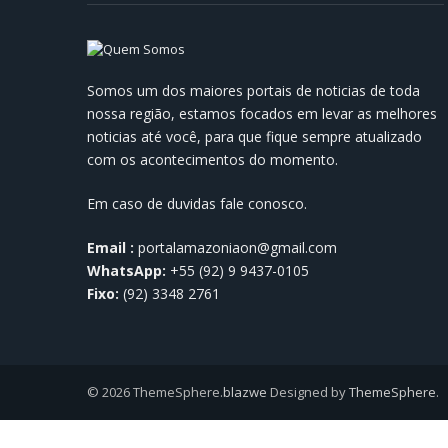
Prefeitura de Manaus Reforça
Infraestrutura para Enfrentar o
Somos um dos maiores portais de noticias de toda
Inverno Amazônico
nossa região, estamos focados em levar as melhores
07/05/2024
noticias até você, para que fique sempre atualizado
com os acontecimentos do momento.
Em caso de duvidas fale conosco.
Email :
portalamazoniaon@gmail.com
WhatsApp:
+55 (92) 9 9437-0105
Fixo:
(92) 3348 2761
© 2026 ThemeSphere.
blazwe
Designed by
ThemeSphere
.