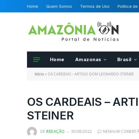
Home
Quem Somos
Termos de Uso
Politica de
Home
Amazonas
Brasil
Início
»
OS CARDEAIS – ARTIGO DOM LEONARDO STEINER
OS CARDEAIS – AR
STEINER
Frutas e hortalias 
da OCDE podero se
certificadas por fis
DE
REDAÇÃO
30/08/2022
NENHUM COMENTÁ
Mapa