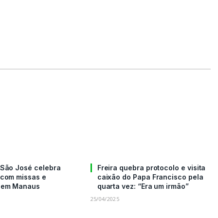
 São José celebra
Freira quebra protocolo e visita
 com missas e
caixão do Papa Francisco pela
o em Manaus
quarta vez: “Era um irmão”
25/04/2025