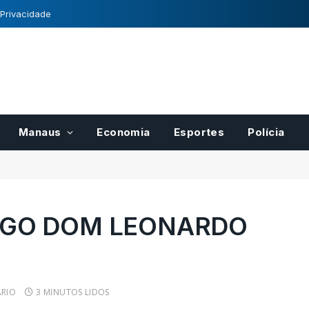
 Privacidade
Manaus
Economia
Esportes
Polícia
TIGO DOM LEONARDO
para pases
Registro Nacional de
r
Cultivares tem normas
cais do
definidas pelo Mapa
RIO
3 MINUTOS LIDOS
21/10/2022