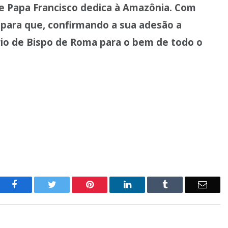
ue Papa Francisco dedica à Amazônia. Com
 para que, confirmando a sua adesão a
io de Bispo de Roma para o bem de todo o
o
Twitter
Pinterest
LinkedIn
Tumblr
E-
Facebook
mail