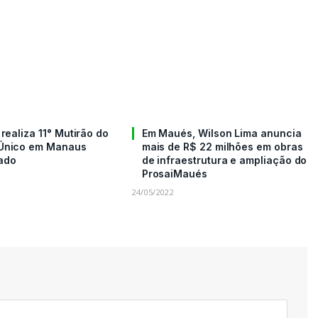
 realiza 11° Mutirão do
Em Maués, Wilson Lima anuncia
Único em Manaus
mais de R$ 22 milhões em obras
ado
de infraestrutura e ampliação do
ProsaiMaués
24/05/2022