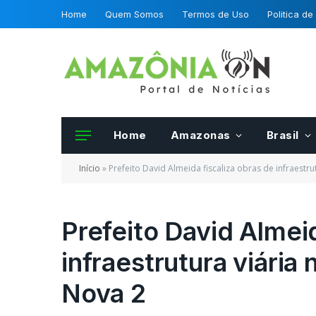
Home
Quem Somos
Termos de Uso
Politica de
Home
Amazonas
Brasil
Início
»
Prefeito David Almeida fiscaliza obras de infraestr
Prefeito David Almeid
infraestrutura viária
Frutas e hortalias 
da OCDE podero se
Nova 2
certificadas por fis
Mapa