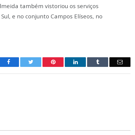
lmeida também vistoriou os serviços
 Sul, e no conjunto Campos Elíseos, no
o
Twitter
Pinterest
LinkedIn
Tumblr
E-
Facebook
mail