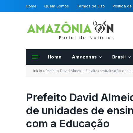
Home
Quem Somos
Termos de Uso
Politica de
Home
Amazonas
Brasil
Início
»
Prefeito David Almeida fiscaliza revitalização de
Prefeito David Almeid
de unidades de ensi
Frutas e hortalias 
da OCDE podero se
com a Educação
certificadas por fis
Mapa