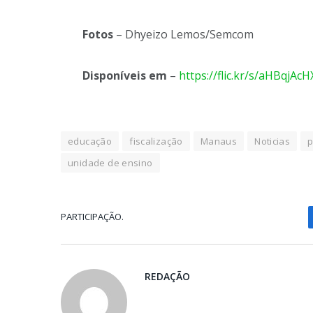
Fotos
– Dhyeizo Lemos/Semcom
Disponíveis em
–
https://flic.kr/s/aHBqjAcH
educação
fiscalização
Manaus
Noticias
p
unidade de ensino
PARTICIPAÇÃO.
REDAÇÃO