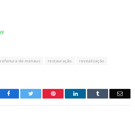
XY
refeitura de manaus
restauração
revitalização
o
Twitter
Pinterest
LinkedIn
Tumblr
E-
Facebook
mail