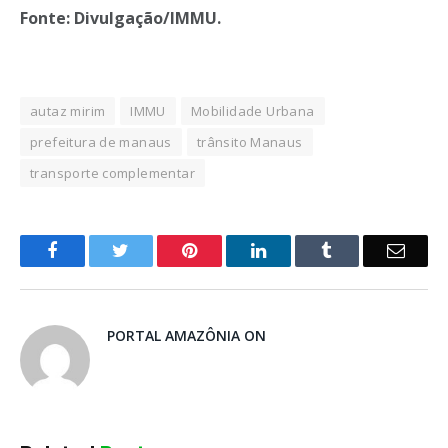
Fonte: Divulgação/IMMU.
autaz mirim
IMMU
Mobilidade Urbana
prefeitura de manaus
trânsito Manaus
transporte complementar
o
Twitter
Pinterest
LinkedIn
Tumblr
E-
Facebook
mail
PORTAL AMAZÔNIA ON