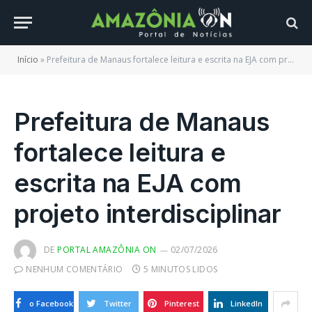
Início
»
Prefeitura de Manaus fortalece leitura e escrita na EJA com projeto interdisciplinar
Prefeitura de Manaus
fortalece leitura e
escrita na EJA com
projeto interdisciplinar
DE
PORTAL AMAZÔNIA ON
02/07/2026
NENHUM COMENTÁRIO
5 MINUTOS LIDOS
o Facebook
Twitter
Pinterest
LinkedIn