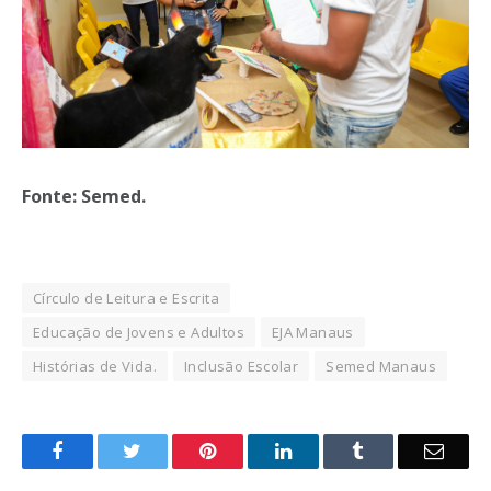
Fonte: Semed.
Círculo de Leitura e Escrita
Educação de Jovens e Adultos
EJA Manaus
Histórias de Vida.
Inclusão Escolar
Semed Manaus
o
Twitter
Pinterest
LinkedIn
Tumblr
E-
Facebook
mail