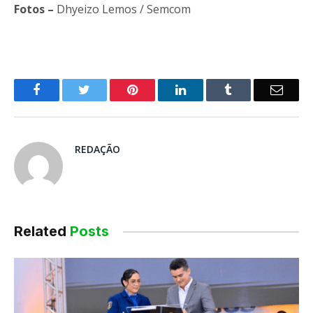
Fotos –
Dhyeizo Lemos / Semcom
o
Twitter
Pinterest
LinkedIn
Tumblr
E-
Facebook
mail
REDAÇÃO
Related
Posts