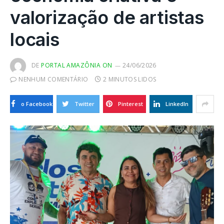
valorização de artistas
locais
DE
PORTAL AMAZÔNIA ON
24/06/2026
NENHUM COMENTÁRIO
2 MINUTOS LIDOS
o Facebook
Twitter
Pinterest
LinkedIn