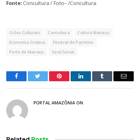
Fonte:
Concultura / Foto– /Concultura.
Ciclos Culturais
Concultura
Cultura Manaus
Economia Criativa
Festival de Parintins
Porto de Manaus
Sest/Senat
o
Twitter
Pinterest
LinkedIn
Tumblr
E-
Facebook
mail
PORTAL AMAZÔNIA ON
Related
Posts