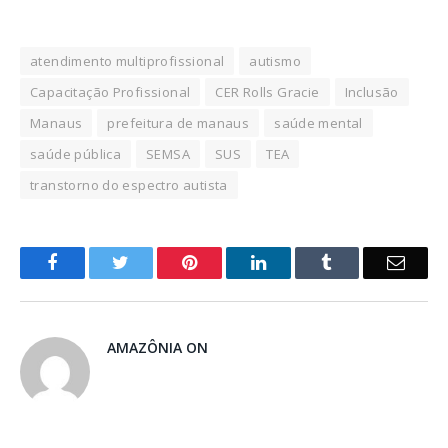
atendimento multiprofissional
autismo
Capacitação Profissional
CER Rolls Gracie
Inclusão
Manaus
prefeitura de manaus
saúde mental
saúde pública
SEMSA
SUS
TEA
transtorno do espectro autista
o
Twitter
Pinterest
LinkedIn
Tumblr
E-
Facebook
mail
AMAZÔNIA ON