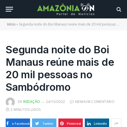
Início
»
Segunda noite do Boi Manaus reúne mais de 20 mil pessoas no Sambódromo
Segunda noite do Boi
Manaus reúne mais de
20 mil pessoas no
Sambódromo
DE
REDAÇÃO
24/10/2022
NENHUM COMENTÁRIO
2 MINUTOS LIDOS
o Facebook
Twitter
Pinterest
LinkedIn