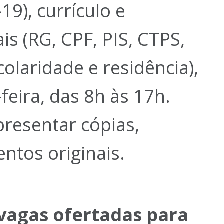
19), currículo e
s (RG, CPF, PIS, CTPS,
laridade e residência),
feira, das 8h às 17h.
presentar cópias,
tos originais.
 vagas ofertadas para