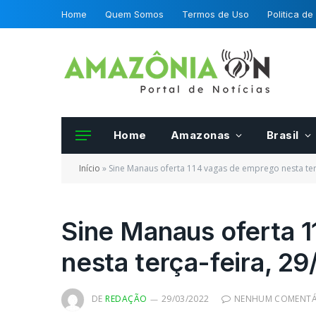
Home
Quem Somos
Termos de Uso
Politica de
Home
Amazonas
Brasil
Início
»
Sine Manaus oferta 114 vagas de emprego nesta terç
Sine Manaus oferta 
nesta terça-feira, 29
Frutas e hortalias 
da OCDE podero se
certificadas por fis
DE
REDAÇÃO
29/03/2022
NENHUM COMENTÁ
Mapa