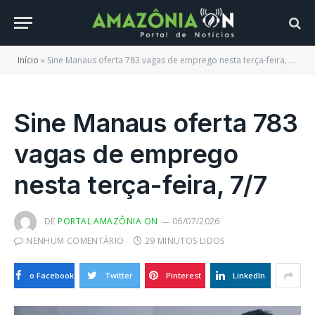
Início
»
Sine Manaus oferta 783 vagas de emprego nesta terça-feira, 7/7
Sine Manaus oferta 783
vagas de emprego
nesta terça-feira, 7/7
DE
PORTAL AMAZÔNIA ON
06/07/2026
NENHUM COMENTÁRIO
29 MINUTOS LIDOS
o Facebook
Twitter
Pinterest
LinkedIn