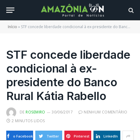
Início
»
STF concede liberdade condicional à ex-presidente do Banco Rural Kátia Rabello
STF concede liberdade
condicional à ex-
presidente do Banco
Rural Kátia Rabello
DE
ROSEMIRO
30/06/2017
NENHUM COMENTÁRIO
2 MINUTOS LIDOS
o Facebook
Twitter
Pinterest
LinkedIn