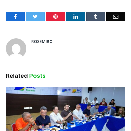
o
Twitter
Pinterest
LinkedIn
Tumblr
E-
Facebook
mail
ROSEMIRO
Related
Posts