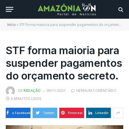
Início
»
STF forma maioria para suspender pagamentos do orçamento secreto.
STF forma maioria para
suspender pagamentos
do orçamento secreto.
DE
REDAÇÃO
09/11/2021
NENHUM COMENTÁRIO
6 MINUTOS LIDOS
o Facebook
Twitter
Pinterest
LinkedIn