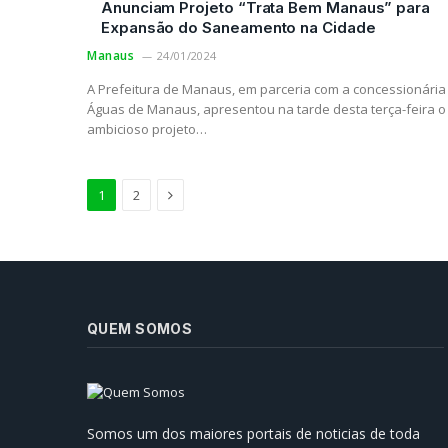
Anunciam Projeto “Trata Bem Manaus” para
Expansão do Saneamento na Cidade
Manaus
24/01/2024
A Prefeitura de Manaus, em parceria com a concessionária
Águas de Manaus, apresentou na tarde desta terça-feira o
ambicioso projeto…
Próximo
1
2
QUEM SOMOS
Prefeitura de Manaus Reforça
Infraestrutura para Enfrentar o
Somos um dos maiores portais de noticias de toda
Inverno Amazônico