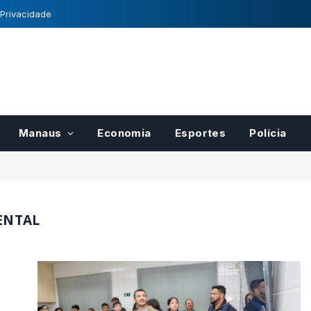
 Privacidade
Manaus
Economia
Esportes
Polícia
ENTAL
para pases
Registro Nacional de
r
Cultivares tem normas
cais do
definidas pelo Mapa
21/10/2022