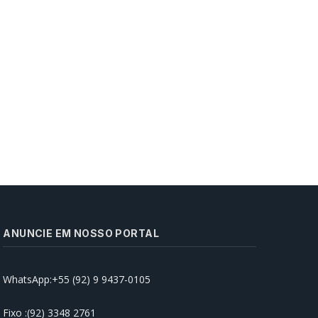
ANUNCIE EM NOSSO PORTAL
WhatsApp:+55 (92) 9 9437-0105
Prefeitura de Manaus realiza
abertura da ‘Semana Nacional
Antidrogas’ na rede municipal de
Fixo :(92) 3348 2761