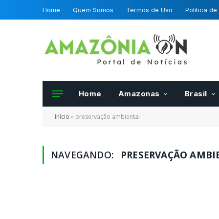
Home
Quem Somos
Termos de Uso
Politica de
Home
Amazonas
Brasil
Início
»
preservação ambiental
NAVEGANDO:
PRESERVAÇÃO AMBI
Frutas e hortalias 
da OCDE podero se
certificadas por fis
Mapa