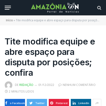
Início
»
Tite modifica equipe e abre espaço para disputa por posições; confira
Tite modifica equipe e
abre espaço para
disputa por posições;
confira
DE
REDAÇÃO
01/12/2022
NENHUM COMENTÁRIO
2 MINUTOS LIDOS
o Facebook
Twitter
Pinterest
LinkedIn