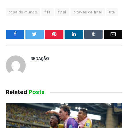
copa do mundo
fifa
final
oitavas de final
tite
o
Twitter
Pinterest
LinkedIn
Tumblr
E-
Facebook
mail
REDAÇÃO
Related
Posts