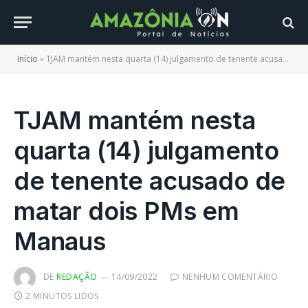
Início
»
TJAM mantém nesta quarta (14) julgamento de tenente acusado de matar dois PMs em Manaus
TJAM mantém nesta
quarta (14) julgamento
de tenente acusado de
matar dois PMs em
Manaus
DE
REDAÇÃO
14/09/2022
NENHUM COMENTÁRIO
2 MINUTOS LIDOS