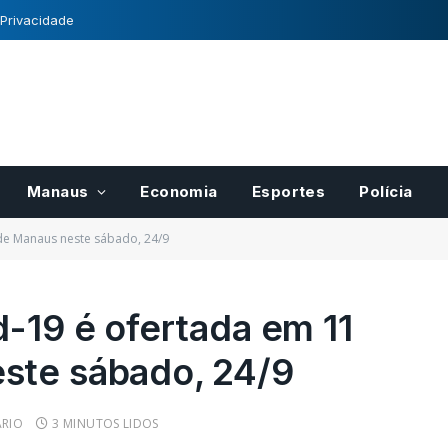
 Privacidade
Manaus
Economia
Esportes
Polícia
 de Manaus neste sábado, 24/9
d-19 é ofertada em 11
ste sábado, 24/9
para pases
Registro Nacional de
r
Cultivares tem normas
cais do
definidas pelo Mapa
RIO
3 MINUTOS LIDOS
21/10/2022