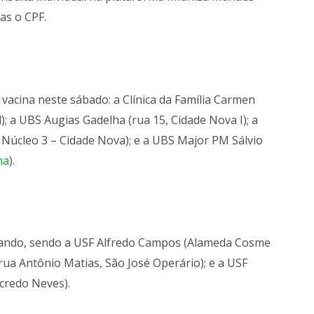
as o CPF.
vacina neste sábado: a Clínica da Família Carmen
); a UBS Augias Gadelha (rua 15, Cidade Nova I); a
, Núcleo 3 – Cidade Nova); e a UBS Major PM Sálvio
na
).
onando, sendo a USF Alfredo Campos (Alameda Cosme
rua Antônio Matias, São José Operário); e a USF
credo Neves).