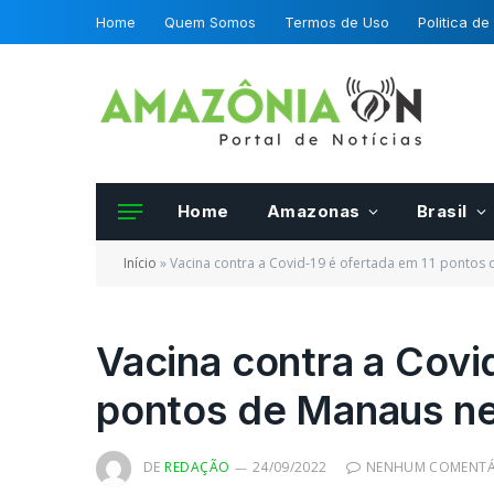
Home
Quem Somos
Termos de Uso
Politica de
Home
Amazonas
Brasil
Início
»
Vacina contra a Covid-19 é ofertada em 11 pontos
Vacina contra a Covi
pontos de Manaus ne
Frutas e hortalias 
da OCDE podero se
certificadas por fis
DE
REDAÇÃO
24/09/2022
NENHUM COMENTÁ
Mapa