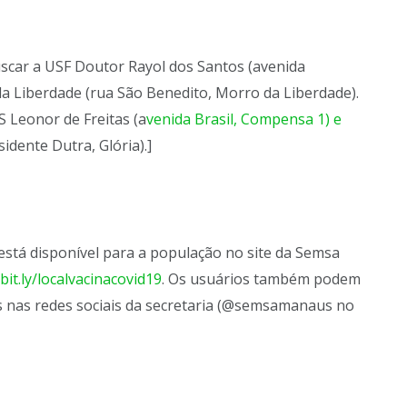
scar a USF Doutor Rayol dos Santos (avenida
a Liberdade (rua São Benedito, Morro da Liberdade).
S Leonor de Freitas (a
venida Brasil, Compensa 1) e
dente Dutra, Glória).]
stá disponível para a população no site da Semsa
k
bit.ly/localvacinacovid19
. Os usuários também podem
as nas redes sociais da secretaria (@semsamanaus no