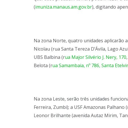
(
imuniza.manaus.am.gov.br
), digitando apen
Na zona Norte, quatro unidades aplicarão a 
Nicolau (rua Santa Tereza D’Ávila, Lago Azul
UBS Balbina (r
ua Major Silvério J. Nery, 170
Belota (r
ua Samambaia, nº 786, Santa Etelvi
Na zona Leste, serão três unidades funci
Ferreira, Zumbi); a USF Amazonas Palhano (
Leonor Brilhante (avenida Autaz Mirim, Tan