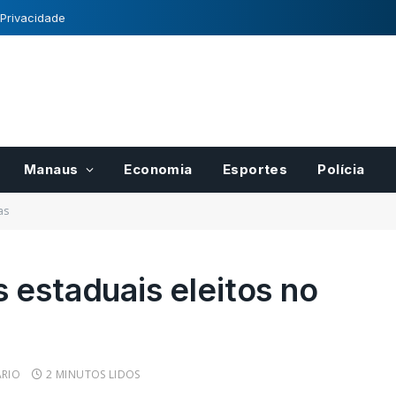
 Privacidade
Manaus
Economia
Esportes
Polícia
as
 estaduais eleitos no
para pases
Registro Nacional de
r
Cultivares tem normas
cais do
definidas pelo Mapa
RIO
2 MINUTOS LIDOS
21/10/2022