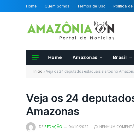
Home
Quem Somos
Termos de Uso
Politica de
Home
Amazonas
Brasil
Início
»
Veja os 24 deputados estaduais eleitos no Amazon
Veja os 24 deputados
Amazonas
Frutas e hortalias 
da OCDE podero se
certificadas por fis
DE
REDAÇÃO
04/10/2022
NENHUM COMENTÁ
Mapa