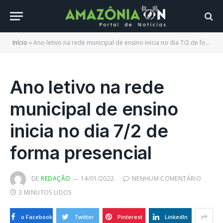
Início
»
Ano letivo na rede municipal de ensino inicia no dia 7/2 de forma presencial
Ano letivo na rede
municipal de ensino
inicia no dia 7/2 de
forma presencial
DE
REDAÇÃO
14/01/2022
NENHUM COMENTÁRIO
3 MINUTOS LIDOS
o Facebook
Twitter
Pinterest
LinkedIn