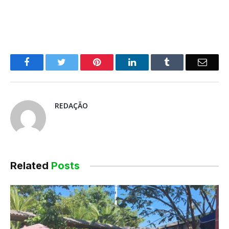
o
Twitter
Pinterest
LinkedIn
Tumblr
E-
Facebook
mail
REDAÇÃO
Related
Posts