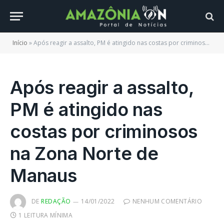
Início
»
Após reagir a assalto, PM é atingido nas costas por criminosos na Zona Norte de Manaus
Após reagir a assalto,
PM é atingido nas
costas por criminosos
na Zona Norte de
Manaus
DE
REDAÇÃO
14/01/2022
NENHUM COMENTÁRIO
1 LEITURA MÍNIMA