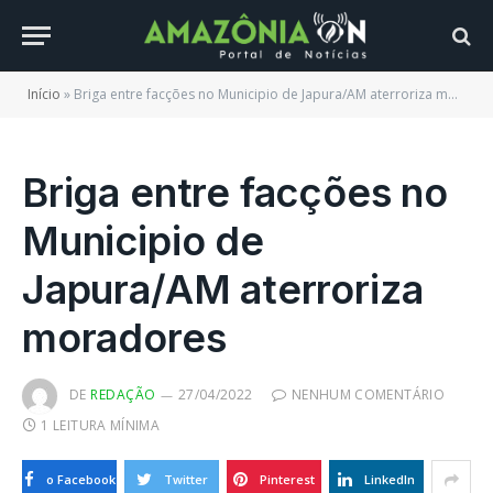
Início
»
Briga entre facções no Municipio de Japura/AM aterroriza moradores
Briga entre facções no
Municipio de
Japura/AM aterroriza
moradores
DE
REDAÇÃO
27/04/2022
NENHUM COMENTÁRIO
1 LEITURA MÍNIMA
o Facebook
Twitter
Pinterest
LinkedIn