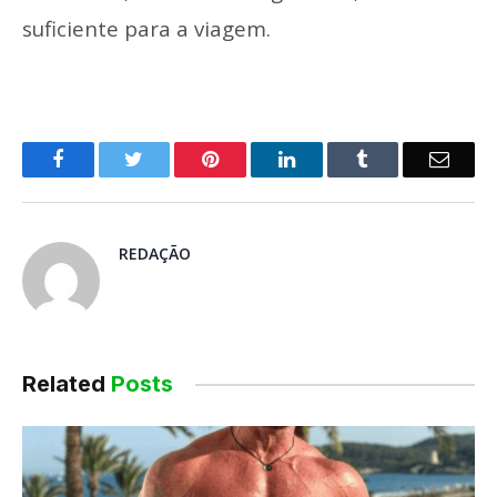
suficiente para a viagem.
o
Twitter
Pinterest
LinkedIn
Tumblr
E-
Facebook
mail
REDAÇÃO
Related
Posts