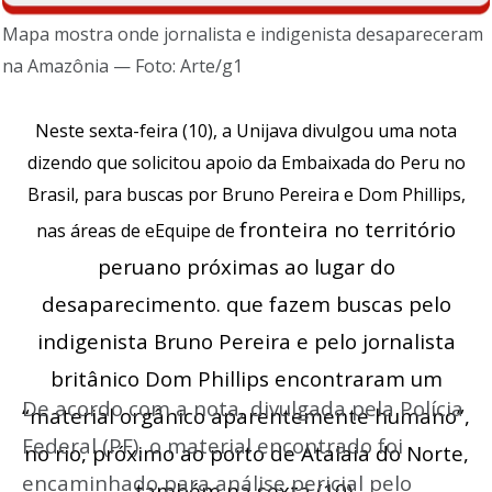
Mapa mostra onde jornalista e indigenista desapareceram
na Amazônia — Foto: Arte/g1
Neste sexta-feira (10), a Unijava divulgou uma nota
dizendo que
solicitou apoio da Embaixada do Peru no
Brasil, para buscas por Bruno Pereira e Dom Phillips
,
fronteira no território
nas áreas de eEquipe de
peruano próximas ao lugar do
desaparecimento.
que fazem buscas pelo
indigenista Bruno Pereira e pelo jornalista
britânico Dom Phillips
encontraram um
De acordo com a nota, divulgada pela Polícia
“material orgânico aparentemente humano”
,
Federal (PF), o material encontrado foi
no rio, próximo ao porto de Atalaia do Norte,
encaminhado para análise pericial pelo
também na sexta (10).