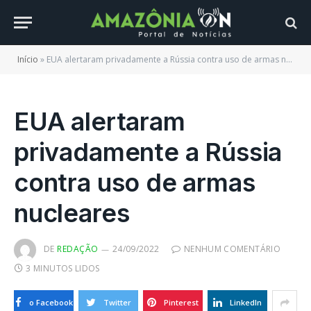
Início
»
EUA alertaram privadamente a Rússia contra uso de armas nucleares
EUA alertaram
privadamente a Rússia
contra uso de armas
nucleares
DE
REDAÇÃO
24/09/2022
NENHUM COMENTÁRIO
3 MINUTOS LIDOS
o Facebook
Twitter
Pinterest
LinkedIn