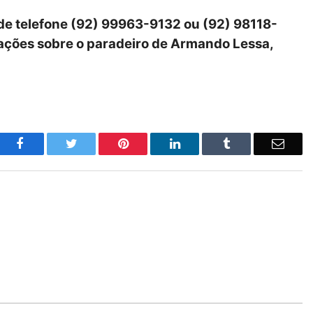
 de telefone (92) 99963-9132 ou (92) 98118-
mações sobre o paradeiro de Armando Lessa,
o
Twitter
Pinterest
LinkedIn
Tumblr
E-
Facebook
mail