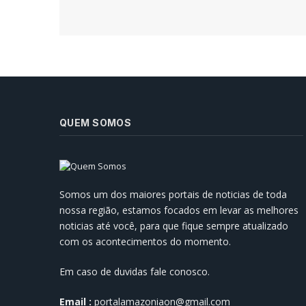
QUEM SOMOS
Prefeitura de Manaus Reforça
Infraestrutura para Enfrentar o
Somos um dos maiores portais de noticias de toda
Inverno Amazônico
nossa região, estamos focados em levar as melhores
07/05/2024
noticias até você, para que fique sempre atualizado
com os acontecimentos do momento.
Em caso de duvidas fale conosco.
Email :
portalamazoniaon@gmail.com