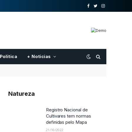
o
Twitter
Instagram
Facebook
Politica
+ Noticias
Natureza
Nova oferta pblica de hastes
de clones de seringueira para
o Centro-Oeste feita pela
Embrapa