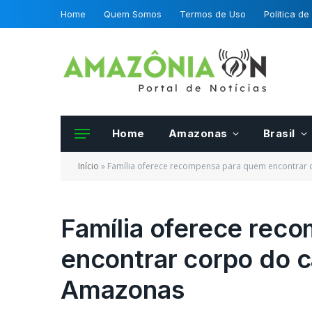
Home
Quem Somos
Termos de Uso
Politica de
Home
Amazonas
Brasil
Início
»
Família oferece recompensa para quem encontrar
Família oferece rec
encontrar corpo do 
Frutas e hortalias 
da OCDE podero se
Amazonas
certificadas por fis
Mapa