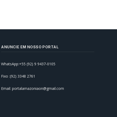
ANUNCIE EM NOSSO PORTAL
WhatsApp:+55 (92) 9 9437-0105
Prefeitura de Manaus realiza
abertura da ‘Semana Nacional
Antidrogas’ na rede municipal de
Fixo :(92) 3348 2761
ensino
15/06/2026
Email: portalamazoniaon@gmail.com