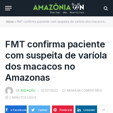
Início
»
FMT confirma paciente com suspeita de varíola dos macacos no Amazonas
FMT confirma paciente
com suspeita de varíola
dos macacos no
Amazonas
DE
REDAÇÃO
02/07/2022
NENHUM COMENTÁRIO
2 MINUTOS LIDOS
o Facebook
Twitter
Pinterest
LinkedIn