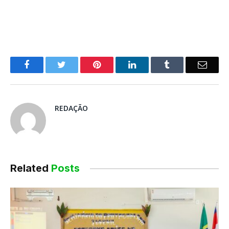
o
Twitter
Pinterest
LinkedIn
Tumblr
E-
Facebook
mail
REDAÇÃO
Related
Posts