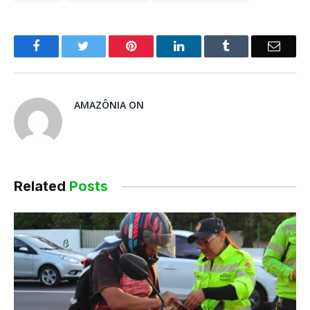
o
Twitter
Pinterest
LinkedIn
Tumblr
E-
Facebook
mail
AMAZÔNIA ON
Related
Posts