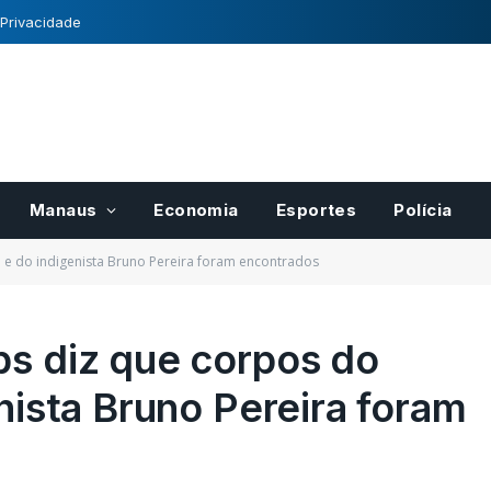
 Privacidade
Manaus
Economia
Esportes
Polícia
a e do indigenista Bruno Pereira foram encontrados
ps diz que corpos do
enista Bruno Pereira foram
para pases
Registro Nacional de
r
Cultivares tem normas
cais do
definidas pelo Mapa
21/10/2022