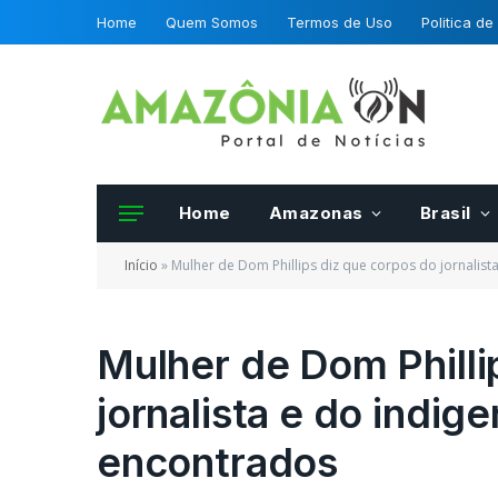
Home
Quem Somos
Termos de Uso
Politica de
Home
Amazonas
Brasil
Início
»
Mulher de Dom Phillips diz que corpos do jornalist
Mulher de Dom Philli
jornalista e do indig
Frutas e hortalias 
da OCDE podero se
encontrados
certificadas por fis
Mapa