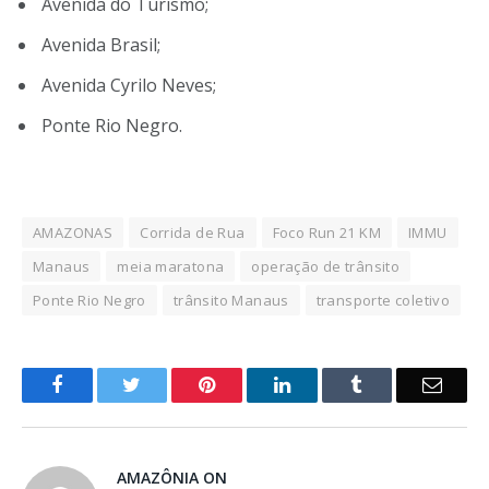
Avenida do Turismo;
Avenida Brasil;
Avenida Cyrilo Neves;
Ponte Rio Negro.
AMAZONAS
Corrida de Rua
Foco Run 21 KM
IMMU
Manaus
meia maratona
operação de trânsito
Ponte Rio Negro
trânsito Manaus
transporte coletivo
o
Twitter
Pinterest
LinkedIn
Tumblr
E-
Facebook
mail
AMAZÔNIA ON