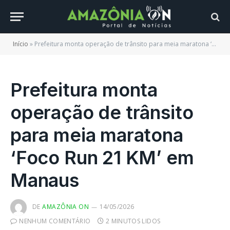
Início
»
Prefeitura monta operação de trânsito para meia maratona ‘Foco Run 21 KM’ em Manaus
Prefeitura monta
operação de trânsito
para meia maratona
‘Foco Run 21 KM’ em
Manaus
DE
AMAZÔNIA ON
14/05/2026
NENHUM COMENTÁRIO
2 MINUTOS LIDOS