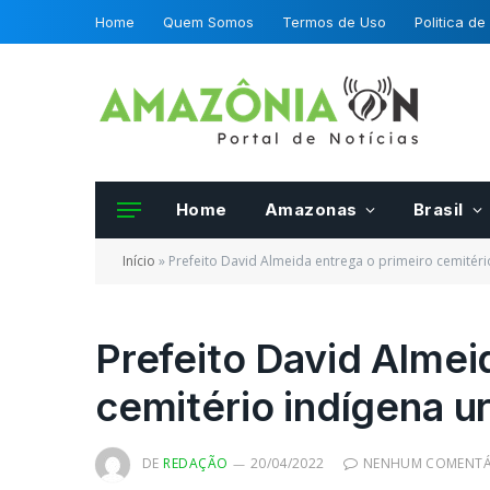
Home
Quem Somos
Termos de Uso
Politica de
Home
Amazonas
Brasil
Início
»
Prefeito David Almeida entrega o primeiro cemitér
Prefeito David Almei
cemitério indígena u
DE
REDAÇÃO
20/04/2022
NENHUM COMENTÁ