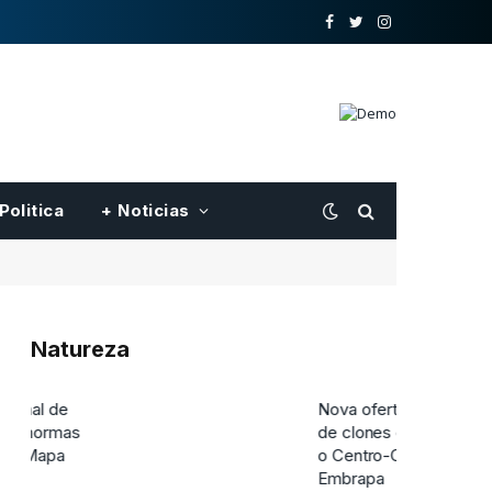
o
Twitter
Instagram
Facebook
Politica
+ Noticias
Natureza
Nova oferta pblica de hastes
de clones de seringueira para
o Centro-Oeste feita pela
Embrapa