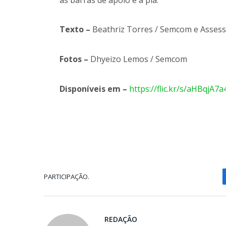
Texto –
Beathriz Torres / Semcom e Assess
Fotos –
Dhyeizo Lemos / Semcom
Disponíveis em –
https://flic.kr/s/aHBqjA7
PARTICIPAÇÃO.
REDAÇÃO