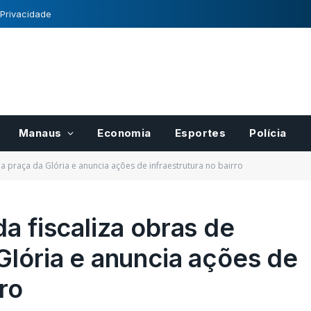
 Privacidade
Manaus
Economia
Esportes
Polícia
a praça da Glória e anuncia ações de infraestrutura no bairro
a fiscaliza obras de
Glória e anuncia ações de
para pases
Registro Nacional de
r
Cultivares tem normas
ro
cais do
definidas pelo Mapa
21/10/2022