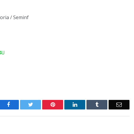
oria / Seminf
a4U
o
Twitter
Pinterest
LinkedIn
Tumblr
E-
Facebook
mail