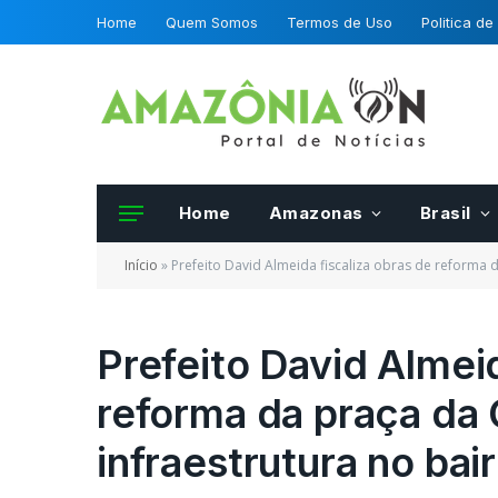
Home
Quem Somos
Termos de Uso
Politica de
Home
Amazonas
Brasil
Início
»
Prefeito David Almeida fiscaliza obras de reforma d
Prefeito David Almeid
reforma da praça da 
Frutas e hortalias 
da OCDE podero se
infraestrutura no bair
certificadas por fis
Mapa