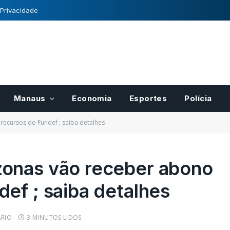
 Privacidade
Manaus
Economia
Esportes
Polícia
ecursos do Fundef ; saiba detalhes
onas vão receber abono
ef ; saiba detalhes
RIO
3 MINUTOS LIDOS