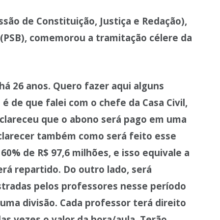
ssão de Constituição, Justiça e Redação),
 (PSB), comemorou a tramitação célere da
há 26 anos. Quero fazer aqui alguns
é de que falei com o chefe da Casa Civil,
 esclareceu que o abono será pago em uma
clarecer também como será feito esse
0% de R$ 97,6 milhões, e isso equivale a
erá repartido. Do outro lado, será
istradas pelos professores nesse período
o uma divisão. Cada professor terá direito
as vezes o valor da hora/aula. Terão