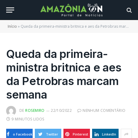
Início
»
Queda da primeira-ministra britnica e aes da Petrobras marcam semana
Queda da primeira-
ministra britnica e aes
da Petrobras marcam
semana
DE
ROSEMIRO
22/10/2022
NENHUM COMENTÁRIO
9 MINUTOS LIDOS
o Facebook
Twitter
Pinterest
LinkedIn