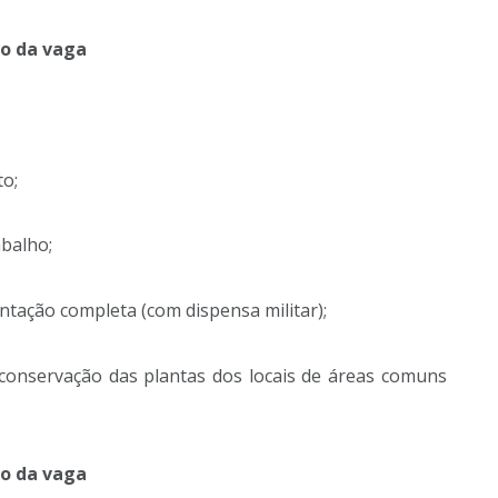
to da vaga
o;
abalho;
tação completa (com dispensa militar);
 conservação das plantas dos locais de áreas comuns
to da vaga