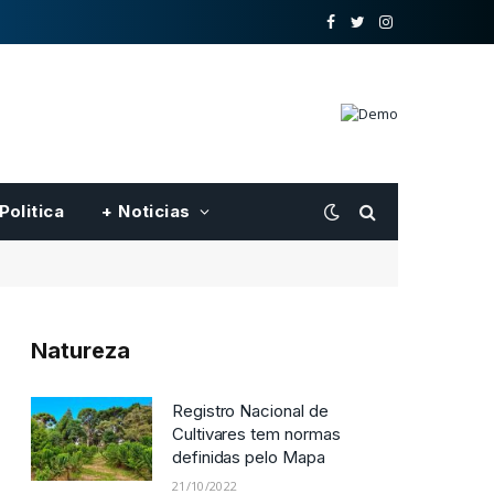
o
Twitter
Instagram
Facebook
Politica
+ Noticias
Natureza
Nova oferta pblica de hastes
de clones de seringueira para
o Centro-Oeste feita pela
Embrapa