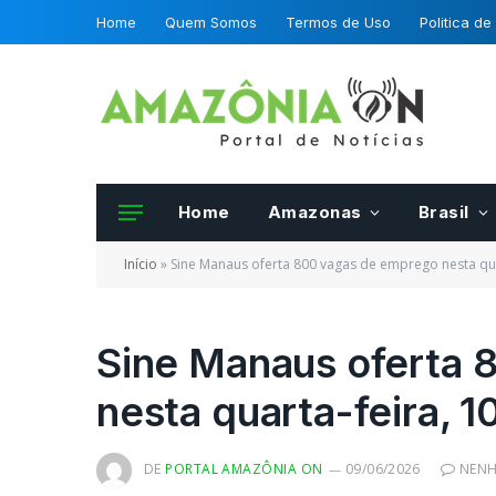
Home
Quem Somos
Termos de Uso
Politica de
Home
Amazonas
Brasil
Início
»
Sine Manaus oferta 800 vagas de emprego nesta qua
Sine Manaus oferta 
nesta quarta-feira, 1
Frutas e hortalias 
da OCDE podero se
certificadas por fis
DE
PORTAL AMAZÔNIA ON
09/06/2026
NENH
Mapa