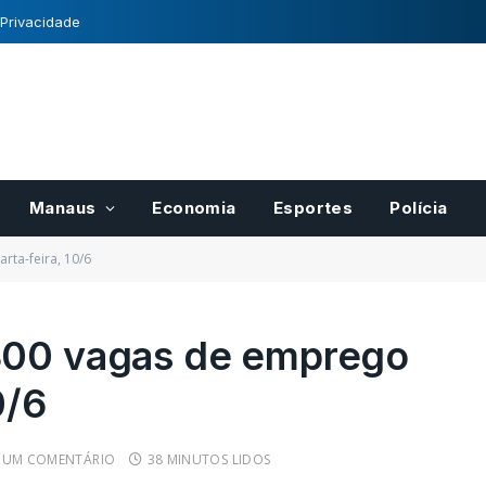
 Privacidade
Manaus
Economia
Esportes
Polícia
rta-feira, 10/6
800 vagas de emprego
0/6
para pases
Registro Nacional de
r
Cultivares tem normas
cais do
definidas pelo Mapa
UM COMENTÁRIO
38 MINUTOS LIDOS
21/10/2022