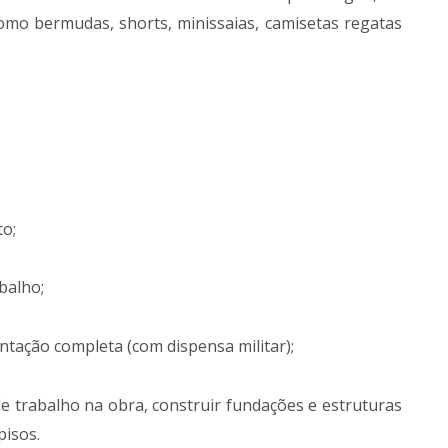
como bermudas, shorts, minissaias, camisetas regatas
o;
balho;
tação completa (com dispensa militar);
de trabalho na obra, construir fundações e estruturas
pisos.