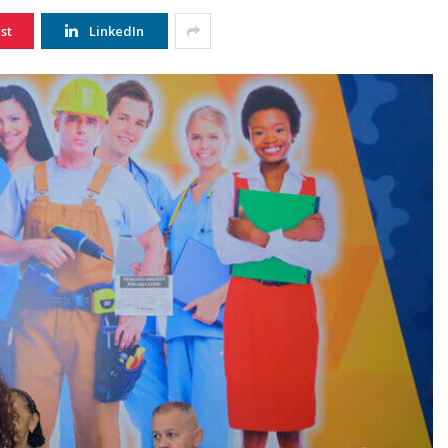
st
LinkedIn